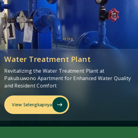
Wastewater Treatment Plant
Upgrading the Wastewater Treatment Plant at Mall
Casablanca for Enhanced Environmental
Performance
View Selengkapnya