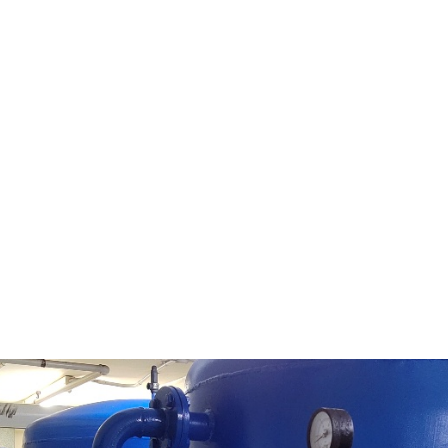
lusi
Karya