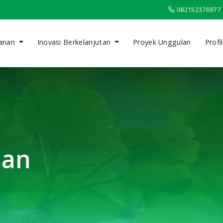
082152376977
anan
Inovasi Berkelanjutan
Proyek Unggulan
Profil
nan