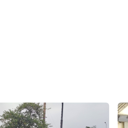
Wujud Nyata So
Berkelanjutan 
Hijau