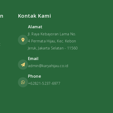
View Selengkapnya
an
Kontak Kami
Alamat
Jl. Raya Kebayoran Lama No.
4 Permata Hijau, Kec. Kebon
t
Jeruk, Jakarta Selatan - 11560
Email
admin@karyahijau.co.id
Phone
+62821-5237-6977