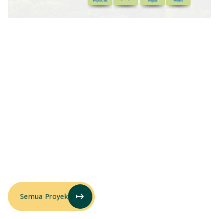
Wujud Nyata Solusi
Berkelanjutan
Karya Hijau
Semua Proyek